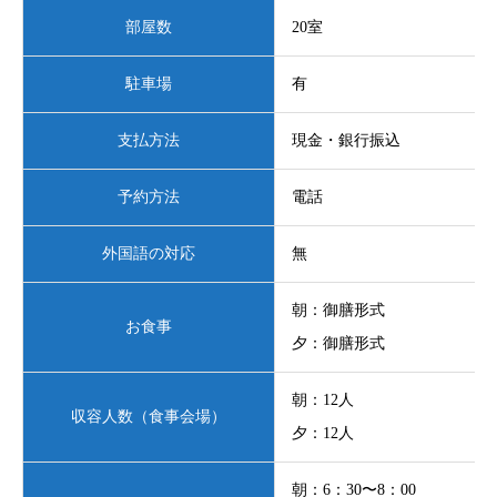
部屋数
20室
駐車場
有
支払方法
現金・銀行振込
予約方法
電話
外国語の対応
無
朝：御膳形式
お食事
夕：御膳形式
朝：12人
収容人数（食事会場）
夕：12人
朝：6：30〜8：00