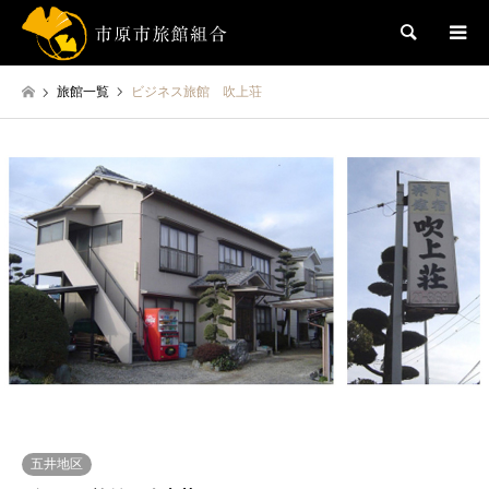
検索
旅館一覧
ビジネス旅館 吹上荘
五井地区