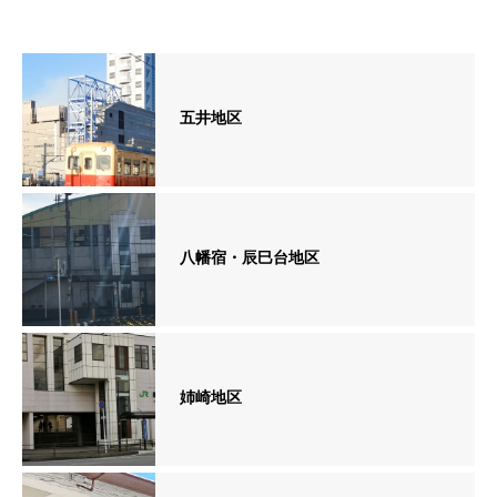
五井地区
八幡宿・辰巳台地区
姉崎地区