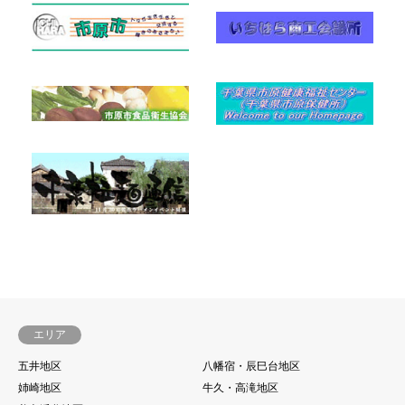
エリア
五井地区
八幡宿・辰巳台地区
姉崎地区
牛久・高滝地区