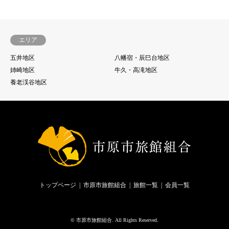
エリア
五井地区
八幡宿・辰巳台地区
姉崎地区
牛久・高滝地区
養老渓谷地区
トップページ
市原市旅館組合
旅館一覧
会員一覧
©
市原市旅館組合
. All Rights Reserved.