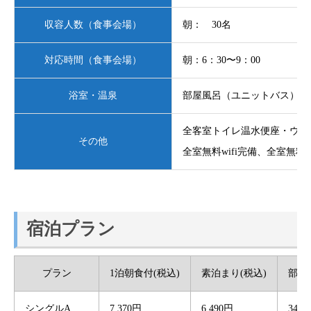
収容人数（食事会場）
朝： 30名
対応時間（食事会場）
朝：6：30〜9：00
浴室・温泉
部屋風呂（ユニットバス）
全客室トイレ温水便座・ウォ
その他
全室無料wifi完備、全室無
宿泊プラン
プラン
1泊朝食付(税込)
素泊まり(税込)
部屋
シングルA
7,370円
6,490円
34室