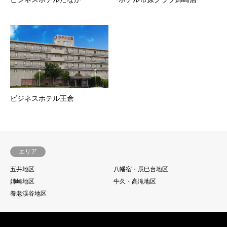
ビジネスホテル王倉
エリア
五井地区
八幡宿・辰巳台地区
姉崎地区
牛久・高滝地区
養老渓谷地区