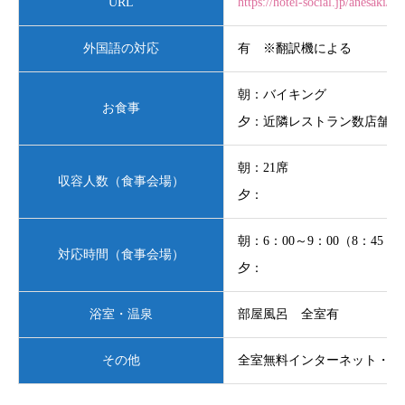
URL
https://hotel-social.jp/anesaki/
外国語の対応
有 ※翻訳機による
朝：バイキング
お食事
夕：近隣レストラン数店舗か
朝：21席
収容人数（食事会場）
夕：
朝：6：00～9：00（8：45
対応時間（食事会場）
夕：
浴室・温泉
部屋風呂 全室有
その他
全室無料インターネット・24