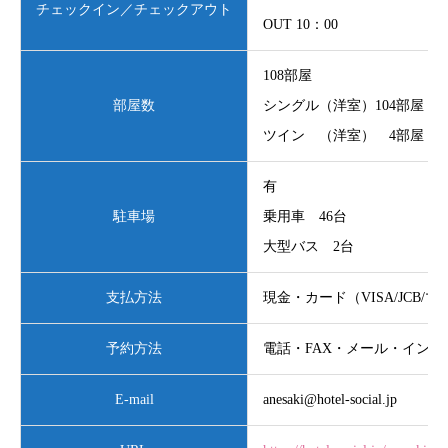
チェックイン／チェックアウト
OUT 10：00
108部屋
部屋数
シングル（洋室）104部屋
ツイン （洋室） 4部屋
有
駐車場
乗用車 46台
大型バス 2台
支払方法
現金・カード（VISA/JCB
予約方法
電話・FAX・メール・イン
E-mail
anesaki@hotel-social.jp